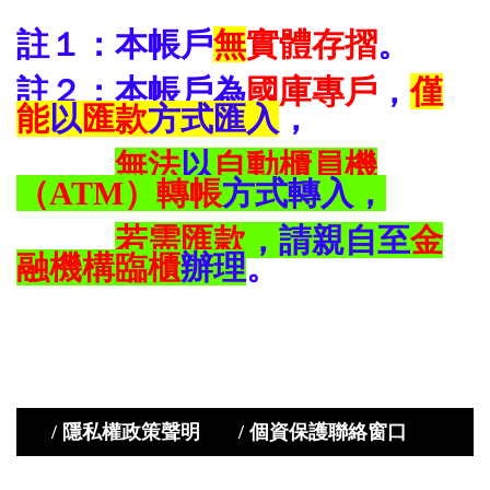
註１：本帳戶
無
實體存摺
。
註２：本帳戶為
國庫專戶
，
僅
能
以
匯款
方式匯入
，
無法
以
自動櫃員機
（ATM）轉帳
方式轉入，
若需匯款
，請親自至
金
融機構臨櫃
辦理
。
/ 隱私權政策聲明
/ 個資保護聯絡窗口