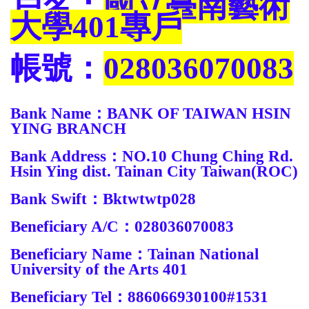
戶名：
國立臺南藝術
大學401專戶
帳號：
028036070083
Bank Name：BANK OF TAIWAN HSIN
YING BRANCH
Bank Address：NO.10 Chung Ching Rd.
Hsin Ying dist. Tainan City Taiwan(ROC)
Bank Swift：Bktwtwtp028
Beneficiary A/C：028036070083
Beneficiary Name：Tainan National
University of the Arts 401
Beneficiary Tel：886066930100#1531