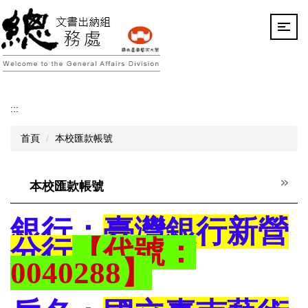
跳
到
主
要
內
容
區
:::
首頁
本校匯款帳號
本校匯款帳號
銀行：
臺灣銀行新營
分行
【代號：
0040288】